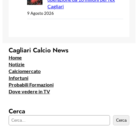
Cagliari
9 Agosto 2026
Cagliari Calcio News
Home
Notizie
Calciomercato
Infortuni
Probabili Formazioni
Dove vedere in TV
Cerca
C
Cerca
e
r