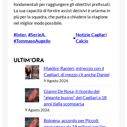
fondamentali per raggiungere gli obiettivi prefissati.
La sua capacità di fornire assist decisivi è un’arma in
più per la squadra, che punta a chiudere la stagione
nel miglior modo possibile.
#Inter
, 
#SerieA
, 
Notizie Cagliari
•
#TommasoAugello
Calcio
ULTIM’ORA
Maldini-Ranieri, intreccio con il
Cagliari: di mezzo c’è anche Daniel
9 Agosto 2026
Gianni De Rosa, il ricordo del
“gigante buono” del Cagliari a 18
anni dalla scomparsa
9 Agosto 2026
Bologna, accordo per Piccoli:
operazione da 18 milioni per l’ex