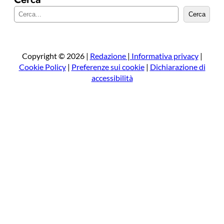
C
Cerca
e
r
c
a
Copyright © 2026 |
Redazione
|
Informativa privacy
|
Cookie Policy
|
Preferenze sui cookie
|
Dichiarazione di
accessibilità