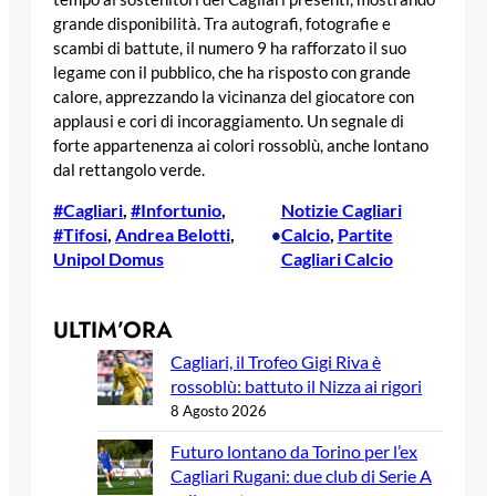
grande disponibilità. Tra autografi, fotografie e
scambi di battute, il numero 9 ha rafforzato il suo
legame con il pubblico, che ha risposto con grande
calore, apprezzando la vicinanza del giocatore con
applausi e cori di incoraggiamento. Un segnale di
forte appartenenza ai colori rossoblù, anche lontano
dal rettangolo verde.
#Cagliari
, 
#Infortunio
, 
Notizie Cagliari
#Tifosi
, 
Andrea Belotti
, 
Calcio
, 
Partite
•
Unipol Domus
Cagliari Calcio
ULTIM’ORA
Cagliari, il Trofeo Gigi Riva è
rossoblù: battuto il Nizza ai rigori
8 Agosto 2026
Futuro lontano da Torino per l’ex
Cagliari Rugani: due club di Serie A