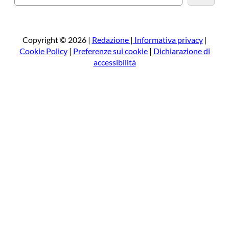
e
r
c
a
Copyright © 2026 |
Redazione
|
Informativa privacy
|
Cookie Policy
|
Preferenze sui cookie
|
Dichiarazione di
accessibilità