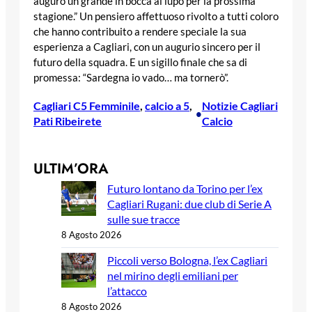
auguro un grande in bocca al lupo per la prossima
stagione.” Un pensiero affettuoso rivolto a tutti coloro
che hanno contribuito a rendere speciale la sua
esperienza a Cagliari, con un augurio sincero per il
futuro della squadra. E un sigillo finale che sa di
promessa: “Sardegna io vado… ma tornerò”.
Cagliari C5 Femminile
, 
calcio a 5
, 
Notizie Cagliari
•
Pati Ribeirete
Calcio
ULTIM’ORA
Futuro lontano da Torino per l’ex
Cagliari Rugani: due club di Serie A
sulle sue tracce
8 Agosto 2026
Piccoli verso Bologna, l’ex Cagliari
nel mirino degli emiliani per
l’attacco
8 Agosto 2026