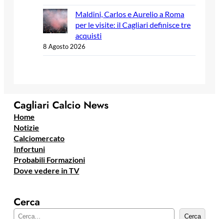
Maldini, Carlos e Aurelio a Roma
per le visite: il Cagliari definisce tre
acquisti
8 Agosto 2026
Cagliari Calcio News
Home
Notizie
Calciomercato
Infortuni
Probabili Formazioni
Dove vedere in TV
Cerca
C
Cerca