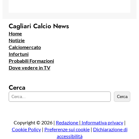
Cagliari Calcio News
Home
Notizie
Calciomercato
Infortuni
Probabili Formazioni
Dove vedere in TV
Cerca
C
Cerca
e
r
c
a
Copyright © 2026 |
Redazione
|
Informativa privacy
|
Cookie Policy
|
Preferenze sui cookie
|
Dichiarazione di
accessibilità