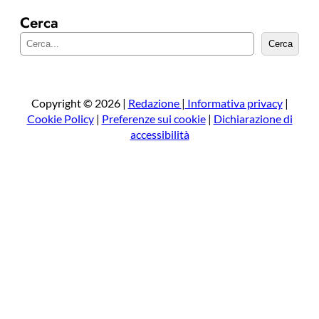
Cerca
C
Cerca
e
r
c
a
Copyright © 2026 |
Redazione
|
Informativa privacy
|
Cookie Policy
|
Preferenze sui cookie
|
Dichiarazione di
accessibilità