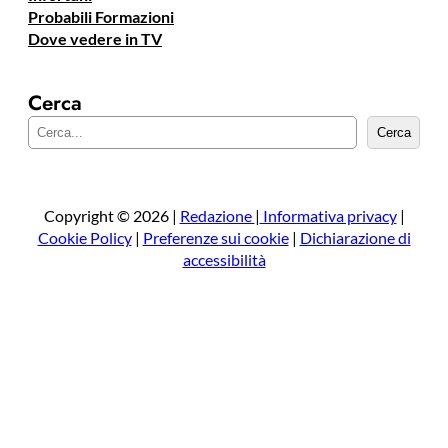
Probabili Formazioni
Dove vedere in TV
Cerca
C
Cerca
e
r
c
a
Copyright © 2026 |
Redazione
|
Informativa privacy
|
Cookie Policy
|
Preferenze sui cookie
|
Dichiarazione di
accessibilità