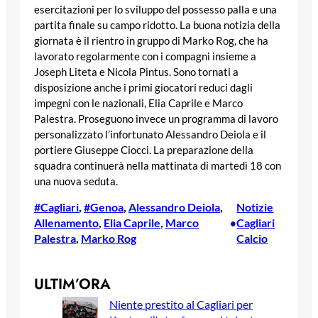
esercitazioni per lo sviluppo del possesso palla e una
partita finale su campo ridotto. La buona notizia della
giornata è il rientro in gruppo di Marko Rog, che ha
lavorato regolarmente con i compagni insieme a
Joseph Liteta e Nicola Pintus. Sono tornati a
disposizione anche i primi giocatori reduci dagli
impegni con le nazionali, Elia Caprile e Marco
Palestra. Proseguono invece un programma di lavoro
personalizzato l’infortunato Alessandro Deiola e il
portiere Giuseppe Ciocci. La preparazione della
squadra continuerà nella mattinata di martedì 18 con
una nuova seduta.
#Cagliari
, 
#Genoa
, 
Alessandro Deiola
, 
Notizie
Allenamento
, 
Elia Caprile
, 
Marco
Cagliari
•
Palestra
, 
Marko Rog
Calcio
ULTIM’ORA
Niente prestito al Cagliari per