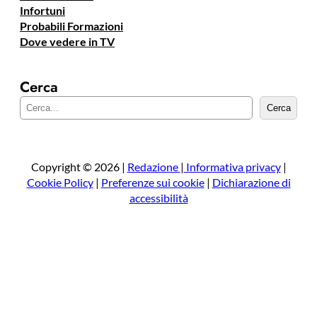
Infortuni
Probabili Formazioni
Dove vedere in TV
Cerca
C
Cerca
e
r
c
a
Copyright © 2026 |
Redazione
|
Informativa privacy
|
Cookie Policy
|
Preferenze sui cookie
|
Dichiarazione di
accessibilità