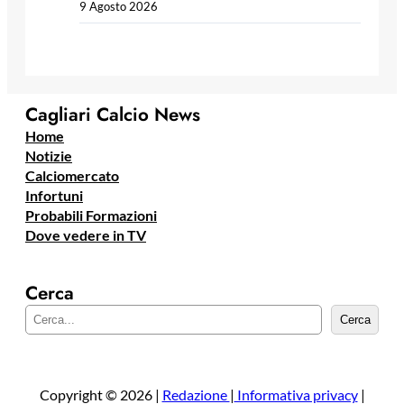
9 Agosto 2026
Cagliari Calcio News
Home
Notizie
Calciomercato
Infortuni
Probabili Formazioni
Dove vedere in TV
Cerca
C
Cerca
e
r
c
a
Copyright © 2026 |
Redazione
|
Informativa privacy
|