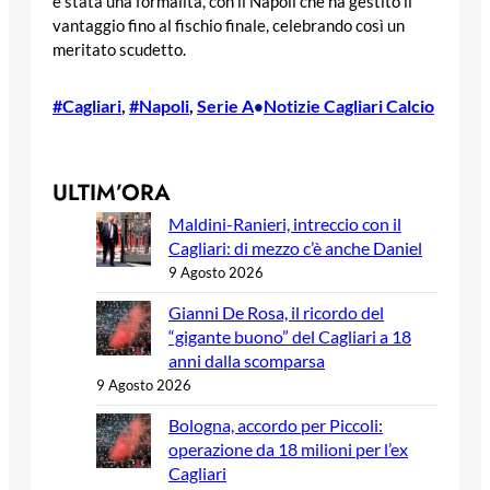
è stata una formalità, con il Napoli che ha gestito il
vantaggio fino al fischio finale, celebrando così un
meritato scudetto.
#Cagliari
, 
#Napoli
, 
Serie A
Notizie Cagliari Calcio
•
ULTIM’ORA
Maldini-Ranieri, intreccio con il
Cagliari: di mezzo c’è anche Daniel
9 Agosto 2026
Gianni De Rosa, il ricordo del
“gigante buono” del Cagliari a 18
anni dalla scomparsa
9 Agosto 2026
Bologna, accordo per Piccoli:
operazione da 18 milioni per l’ex
Cagliari