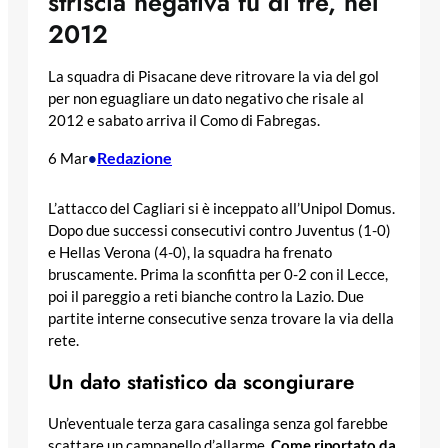
striscia negativa fu di tre, nel
2012
La squadra di Pisacane deve ritrovare la via del gol
per non eguagliare un dato negativo che risale al
2012 e sabato arriva il Como di Fabregas.
Redazione
6 Mar
•
L’attacco del Cagliari si è inceppato all’Unipol Domus.
Dopo due successi consecutivi contro Juventus (1-0)
e Hellas Verona (4-0), la squadra ha frenato
bruscamente. Prima la sconfitta per 0-2 con il Lecce,
poi il pareggio a reti bianche contro la Lazio. Due
partite interne consecutive senza trovare la via della
rete.
Un dato statistico da scongiurare
Un’eventuale terza gara casalinga senza gol farebbe
scattare un campanello d’allarme.
Come riportato da