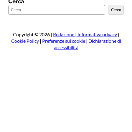
Cerca
C
Cerca
e
r
c
a
Copyright © 2026 |
Redazione
|
Informativa privacy
|
Cookie Policy
|
Preferenze sui cookie
|
Dichiarazione di
accessibilità