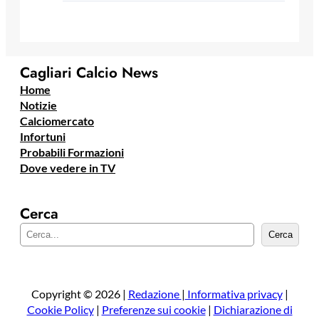
Cagliari Calcio News
Home
Notizie
Calciomercato
Infortuni
Probabili Formazioni
Dove vedere in TV
Cerca
C
Cerca
e
r
c
a
Copyright © 2026 |
Redazione
|
Informativa privacy
|
Cookie Policy
|
Preferenze sui cookie
|
Dichiarazione di