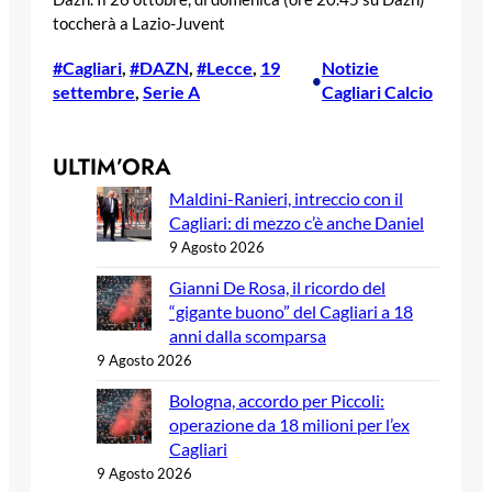
toccherà a Lazio-Juvent
#Cagliari
, 
#DAZN
, 
#Lecce
, 
19
Notizie
•
settembre
, 
Serie A
Cagliari Calcio
ULTIM’ORA
Maldini-Ranieri, intreccio con il
Cagliari: di mezzo c’è anche Daniel
9 Agosto 2026
Gianni De Rosa, il ricordo del
“gigante buono” del Cagliari a 18
anni dalla scomparsa
9 Agosto 2026
Bologna, accordo per Piccoli:
operazione da 18 milioni per l’ex
Cagliari
9 Agosto 2026