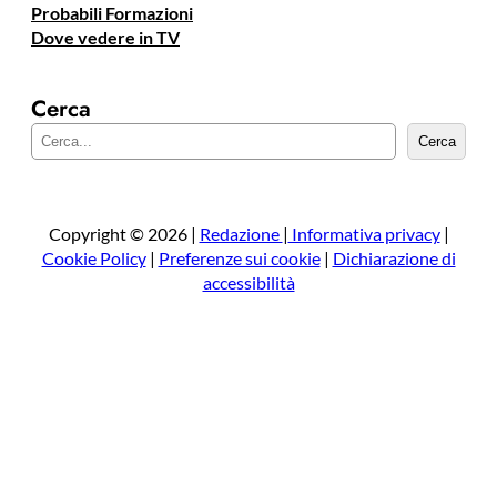
Probabili Formazioni
Dove vedere in TV
Cerca
C
Cerca
e
r
c
a
Copyright © 2026 |
Redazione
|
Informativa privacy
|
Cookie Policy
|
Preferenze sui cookie
|
Dichiarazione di
accessibilità