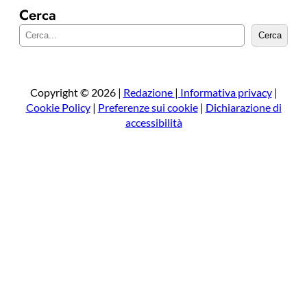
Cerca
C
Cerca
e
r
c
a
Copyright © 2026 |
Redazione
|
Informativa privacy
|
Cookie Policy
|
Preferenze sui cookie
|
Dichiarazione di
accessibilità