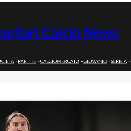
agliari Calcio News
OCIETÀ
PARTITE
CALCIOMERCATO
GIOVANILI
SERIE A