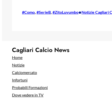
•
#Como
, 
#SerieB
, 
#ZitoLuvumbo
Notizie Cagliari 
Cagliari Calcio News
Home
Notizie
Calciomercato
Infortuni
Probabili Formazioni
Dove vedere in TV