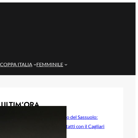
COPPA ITALIA
FEMMINILE
ULTIM’ORA
Zappa nel mirino del Sassuolo:
riallacciati i contatti con il Cagliari
per il terzino