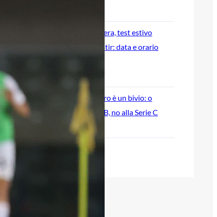
7 Agosto 2026
Cagliari Primavera, test estivo
contro il Monastir: data e orario
dell’amichevole
7 Agosto 2026
Di Paolo, il futuro è un bivio: o
Cagliari o Serie B, no alla Serie C
7 Agosto 2026