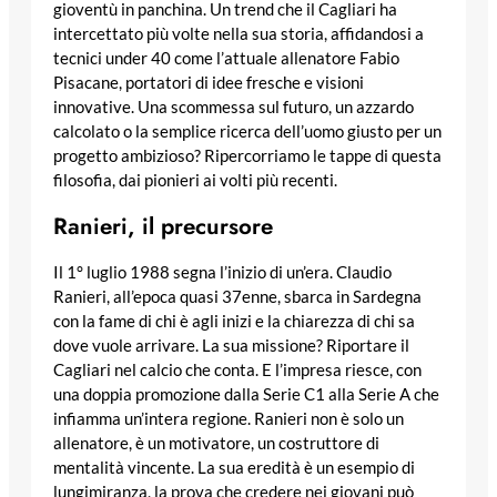
gioventù in panchina. Un trend che il Cagliari ha
intercettato più volte nella sua storia, affidandosi a
tecnici under 40 come l’attuale allenatore Fabio
Pisacane, portatori di idee fresche e visioni
innovative. Una scommessa sul futuro, un azzardo
calcolato o la semplice ricerca dell’uomo giusto per un
progetto ambizioso? Ripercorriamo le tappe di questa
filosofia, dai pionieri ai volti più recenti.
Ranieri, il precursore
Il 1° luglio 1988 segna l’inizio di un’era. Claudio
Ranieri, all’epoca quasi 37enne, sbarca in Sardegna
con la fame di chi è agli inizi e la chiarezza di chi sa
dove vuole arrivare. La sua missione? Riportare il
Cagliari nel calcio che conta. E l’impresa riesce, con
una doppia promozione dalla Serie C1 alla Serie A che
infiamma un’intera regione. Ranieri non è solo un
allenatore, è un motivatore, un costruttore di
mentalità vincente. La sua eredità è un esempio di
lungimiranza, la prova che credere nei giovani può