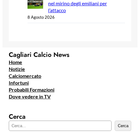
nel mirino degli emiliani per
l’attacco
8 Agosto 2026
Cagliari Calcio News
Home
Notizie
Calciomercato
Infortuni
Probabili Formazioni
Dove vedere in TV
Cerca
C
Cerca
e
r