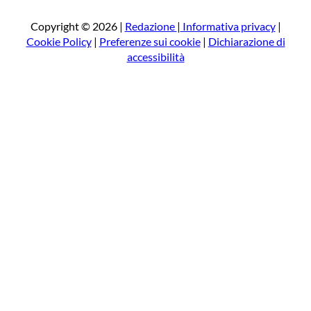
c
a
Copyright © 2026 |
Redazione
|
Informativa privacy
|
Cookie Policy
|
Preferenze sui cookie
|
Dichiarazione di
accessibilità