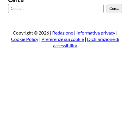
Cerca
C
Cerca
e
r
c
a
Copyright © 2026 |
Redazione
|
Informativa privacy
|
Cookie Policy
|
Preferenze sui cookie
|
Dichiarazione di
accessibilità