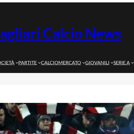
agliari Calcio News
OCIETÀ
PARTITE
CALCIOMERCATO
GIOVANILI
SERIE A