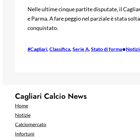
Nelle ultime cinque partite disputate, il Cagli
e Parma. A fare peggio nel parziale è stata solt
conquistato.
•
#Cagliari
, 
Classifica
, 
Serie A
, 
Stato di forma
Notizi
Cagliari Calcio News
Home
Notizie
Calciomercato
Infortuni