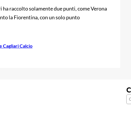
ari ha raccolto solamente due punti, come Verona
anto la Fiorentina, con un solo punto
e Cagliari Calcio
C
C
e
r
c