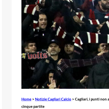
Home
>
Notizie Cagliari Calcio
>
Cagliari, i punti non
cinque partite