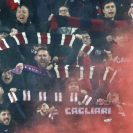
Palestra guarda a Zola: “Una
leggenda, spero di fare come lui al
Chelsea”
8 Agosto 2026
Cagliari, Maldini a Roma per le
visite: già completati i controlli per
altri due acquisti
8 Agosto 2026