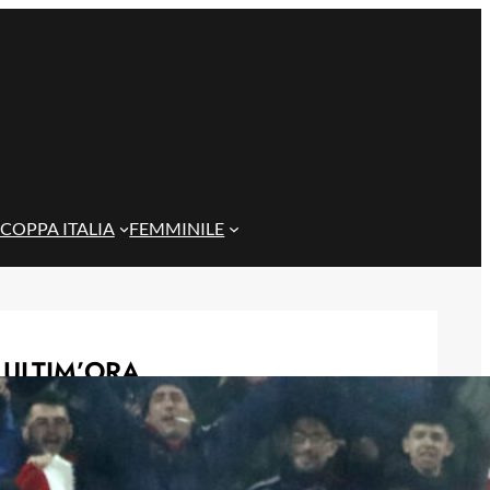
COPPA ITALIA
FEMMINILE
ULTIM’ORA
Cagliari su Cheddira: sfida al Genoa
per l’attaccante del Napoli
8 Agosto 2026