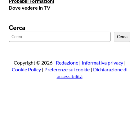
Probabili Formazioni
Dove vedere in TV
Cerca
C
Cerca
e
r
c
a
Copyright © 2026 |
Redazione
|
Informativa privacy
|
Cookie Policy
|
Preferenze sui cookie
|
Dichiarazione di
accessibilità