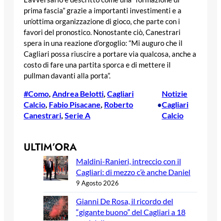
prima fascia” grazie a importanti investimenti e a
un’ottima organizzazione di gioco, che parte con i
favori del pronostico. Nonostante ciò, Canestrari
spera in una reazione d’orgoglio: “Mi auguro che il
Cagliari possa riuscire a portare via qualcosa, anche a
costo di fare una partita sporca e di mettere il
pullman davanti alla porta”.
#Como
, 
Andrea Belotti
, 
Cagliari
Notizie
Calcio
, 
Fabio Pisacane
, 
Roberto
Cagliari
•
Canestrari
, 
Serie A
Calcio
ULTIM’ORA
Maldini-Ranieri, intreccio con il
Cagliari: di mezzo c’è anche Daniel
9 Agosto 2026
Gianni De Rosa, il ricordo del
“gigante buono” del Cagliari a 18