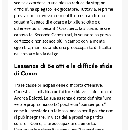
scelta azzardata in una piazza reduce da stagioni
difficili”, ha spiegato l’ex giocatore. Tuttavia, le prime
prestazioni lo avevano smentito, mostrando una
squadra “capace di giocare a briglie sciolte e di
ottenere punti pesanti”. Ora, però, la situazione si è
capovolta. Secondo Canestrari, la squadra ha perso
certezze e non scende più in campo con la mente
sgombra, manifestando una preoccupante difficoltà
nel trovare la via del gol.
L’assenza di Belotti e la difficile sfida
di Como
Tra le cause principali delle difficoltà offensive,
Canestrari individua un fattore chiave: l’infortunio di
Andrea Belotti. La sua assenza è stata definita “una
vera e propria mazzata”, poiché un “bomber puro”
come lui possiede un talento innato per il gol che non
si può insegnare. In vista della prossima partita
contro il Como, la preoccupazione aumenta.
L’avversario è descritto come una “formazione di