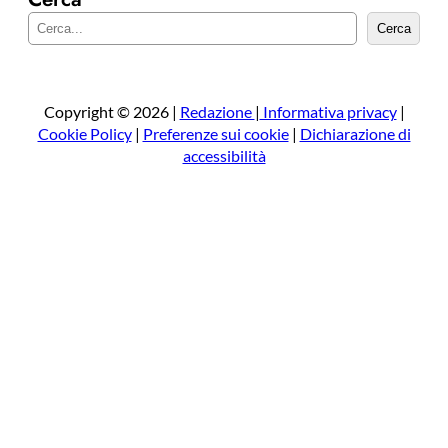
C
Cerca
e
r
c
a
Copyright © 2026 |
Redazione
|
Informativa privacy
|
Cookie Policy
|
Preferenze sui cookie
|
Dichiarazione di
accessibilità