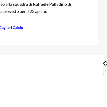
so alla squadra di Raffaele Palladino di
, previsto per il 23 aprile.
Cagliari Calcio
C
C
e
r
c
a