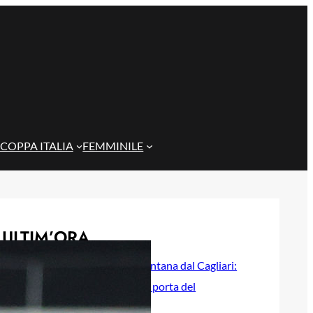
COPPA ITALIA
FEMMINILE
ULTIM’ORA
Quintero si allontana dal Cagliari:
per lui si apre la porta del
campionato colombiano