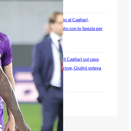
6 Agosto 2026
Giuseppe Aurelio al Cagliari,
accordo raggiunto con lo Spezia per
il terzino
6 Agosto 2026
Corona attacca il Cagliari sul caso
Esposito: “Ho prove, Giulini voleva
ingannare i tifosi”
6 Agosto 2026