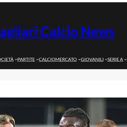
agliari Calcio News
OCIETÀ
PARTITE
CALCIOMERCATO
GIOVANILI
SERIE A