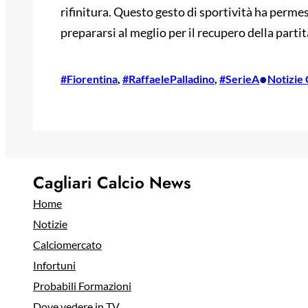
rifinitura. Questo gesto di sportività ha permes
prepararsi al meglio per il recupero della partita
•
#Fiorentina
, 
#RaffaelePalladino
, 
#SerieA
Notizie 
Cagliari Calcio News
Home
Notizie
Calciomercato
Infortuni
Probabili Formazioni
Dove vedere in TV