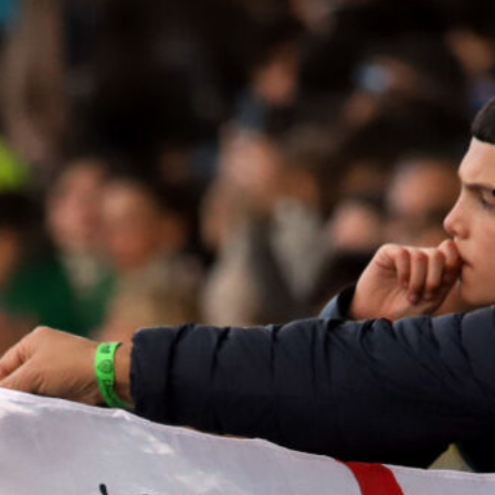
9 Agosto 2026
Serie A 2026/27, definite le date: il
percorso del Cagliari tra campionato
e coppa
9 Agosto 2026
Ex Cagliari, Piccoli conteso sul
mercato: la Lazio lo valuta per
l’attacco
9 Agosto 2026