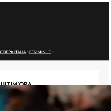
COPPA ITALIA
FEMMINILE
ULTIM’ORA
Cagliari, si tratta per il ritorno di
Dossena: contatti avviati con il
Como