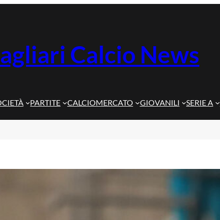
agliari Calcio News
OCIETÀ
PARTITE
CALCIOMERCATO
GIOVANILI
SERIE A