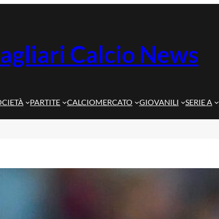
agliari Calcio News
OCIETÀ
PARTITE
CALCIOMERCATO
GIOVANILI
SERIE A