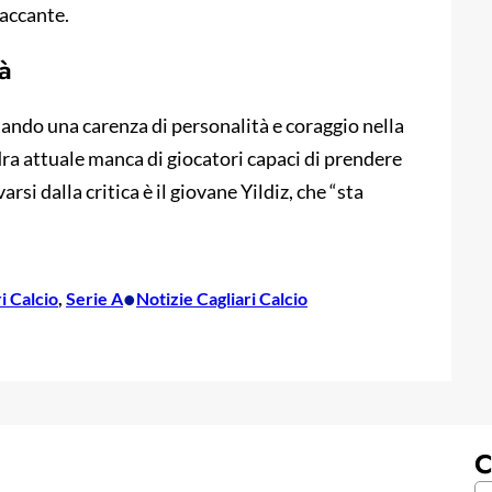
taccante.
à
duando una carenza di personalità e coraggio nella
dra attuale manca di giocatori capaci di prendere
varsi dalla critica è il giovane Yildiz, che “sta
•
i Calcio
, 
Serie A
Notizie Cagliari Calcio
C