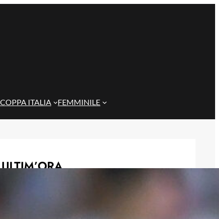
COPPA ITALIA
FEMMINILE
ULTIM’ORA
Cagliari su Cheddira: sfida al Genoa
per l’attaccante del Napoli
8 Agosto 2026