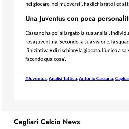
nel giocare, nel muoversi”, ha dichiarato l’ex at
Una Juventus con poca personalit
Cassano ha poi allargato la sua analisi, indivi
rosa juventina. Secondo la sua visione, la squa
l’iniziativa e di rischiare la giocata. L’unico a sal
facendo qualcosa”.
#Juventus
, 
Analisi Tattica
, 
Antonio Cassano
, 
Cagliar
Cagliari Calcio News