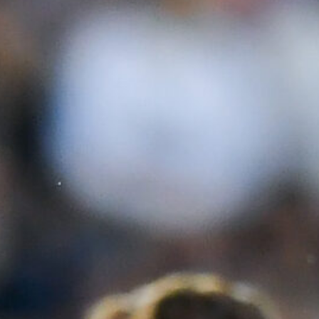
Palestra guarda a Zola: “Una
leggenda, spero di fare come lui al
Chelsea”
8 Agosto 2026
Cagliari, Maldini a Roma per le
visite: già completati i controlli per
altri due acquisti
8 Agosto 2026