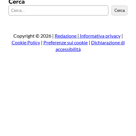
Cerca
C
Cerca
e
r
c
a
Copyright © 2026 |
Redazione
|
Informativa privacy
|
Cookie Policy
|
Preferenze sui cookie
|
Dichiarazione di
accessibilità