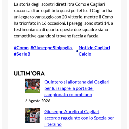
La storia degli scontri diretti tra Como e Cagliari
racconta di un equilibrio quasi perfetto. Il Cagliari ha
un leggero vantaggio con 20 vittorie, mentre il Como
ha trionfato in 16 occasioni. I pareggi sono stati 14, a
testimonianza di quanto queste due squadre siano
competitive quando si trovano faccia a faccia.
#Como
, 
#GiuseppeSinigaglia
, 
Notizie Cagliari
•
#SerieB
Calcio
ULTIM’ORA
Quintero si allontana dal Cagliari:
per lui si apre la porta del
campionato colombiano
6 Agosto 2026
Giuseppe Aurelio al Cagliari,
accordo raggiunto con lo Spezia per
il terzino