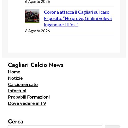
6 Agosto 2026
Corona attacca il Cagliari sul caso
Esposito: “Ho prove, Giulini voleva
ingannare i tifosi”
6 Agosto 2026
Cagliari Calcio News
Home
Notizie
Calciomercato
Infortuni
Probabili Formazioni
Dove vedere in TV
Cerca
C