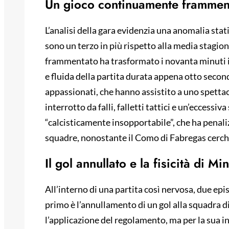
Un gioco continuamente frammen
L’analisi della gara evidenzia una anomalia stati
sono un terzo in più rispetto alla media stagiona
frammentato ha trasformato i novanta minuti in 
e fluida della partita durata appena otto secondi
appassionati, che hanno assistito a uno spett
interrotto da falli, falletti tattici e un’eccessi
“calcisticamente insopportabile”, che ha penaliz
squadre, nonostante il Como di Fabregas cerchi
Il gol annullato e la fisicità di Mi
All’interno di una partita così nervosa, due epis
primo è l’annullamento di un gol alla squadra d
l’applicazione del regolamento, ma per la sua i