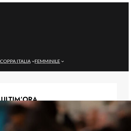
COPPA ITALIA
FEMMINILE
ULTIM’ORA
Futuro lontano da Torino per l’ex
Cagliari Rugani: due club di Serie A
sulle sue tracce