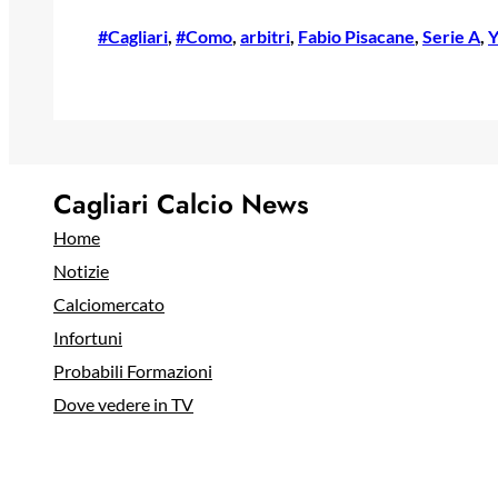
#Cagliari
, 
#Como
, 
arbitri
, 
Fabio Pisacane
, 
Serie A
, 
Y
Cagliari Calcio News
Home
Notizie
Calciomercato
Infortuni
Probabili Formazioni
Dove vedere in TV