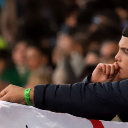
8 Agosto 2026
Piccoli verso Bologna, l’ex Cagliari
nel mirino degli emiliani per l’attacco
8 Agosto 2026
Maldini, Carlos e Aurelio a Roma per
le visite: il Cagliari definisce tre
acquisti
8 Agosto 2026