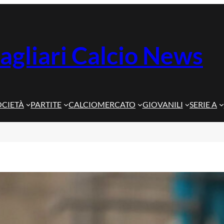
agliari Calcio News
OCIETÀ
PARTITE
CALCIOMERCATO
GIOVANILI
SERIE A