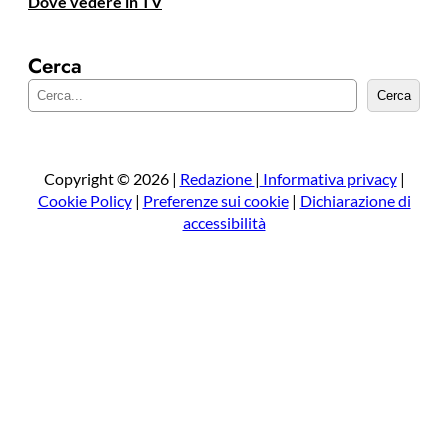
Dove vedere in TV
Cerca
C
Cerca
e
r
c
a
Copyright © 2026 |
Redazione
|
Informativa privacy
|
Cookie Policy
|
Preferenze sui cookie
|
Dichiarazione di
accessibilità