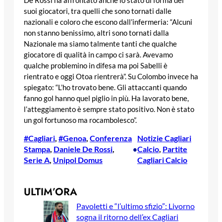
De Rossi ha affrontato anche lo stato di forma dei
suoi giocatori, tra quelli che sono tornati dalle
nazionali e coloro che escono dall’infermeria: “Alcuni
non stanno benissimo, altri sono tornati dalla
Nazionale ma siamo talmente tanti che qualche
giocatore di qualità in campo ci sarà. Avevamo
qualche problemino in difesa ma poi Sabelli è
rientrato e oggi Otoa rientrerà”. Su Colombo invece ha
spiegato: “L’ho trovato bene. Gli attaccanti quando
fanno gol hanno quel piglio in più. Ha lavorato bene,
l’atteggiamento è sempre stato positivo. Non è stato
un gol fortunoso ma rocambolesco”.
#Cagliari
, 
#Genoa
, 
Conferenza
Notizie Cagliari
Stampa
, 
Daniele De Rossi
, 
Calcio
, 
Partite
•
Serie A
, 
Unipol Domus
Cagliari Calcio
ULTIM’ORA
Pavoletti e “l’ultimo sfizio”: Livorno
sogna il ritorno dell’ex Cagliari