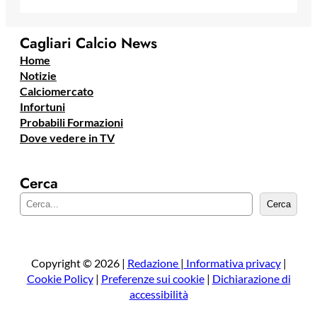
Cagliari Calcio News
Home
Notizie
Calciomercato
Infortuni
Probabili Formazioni
Dove vedere in TV
Cerca
C
Cerca
e
r
c
a
Copyright © 2026 |
Redazione
|
Informativa privacy
|
Cookie Policy
|
Preferenze sui cookie
|
Dichiarazione di
accessibilità