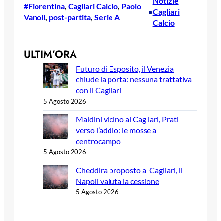
Notizie
#Fiorentina
, 
Cagliari Calcio
, 
Paolo
Cagliari
•
Vanoli
, 
post-partita
, 
Serie A
Calcio
ULTIM’ORA
Futuro di Esposito, il Venezia
chiude la porta: nessuna trattativa
con il Cagliari
5 Agosto 2026
Maldini vicino al Cagliari, Prati
verso l’addio: le mosse a
centrocampo
5 Agosto 2026
Cheddira proposto al Cagliari, il
Napoli valuta la cessione
5 Agosto 2026