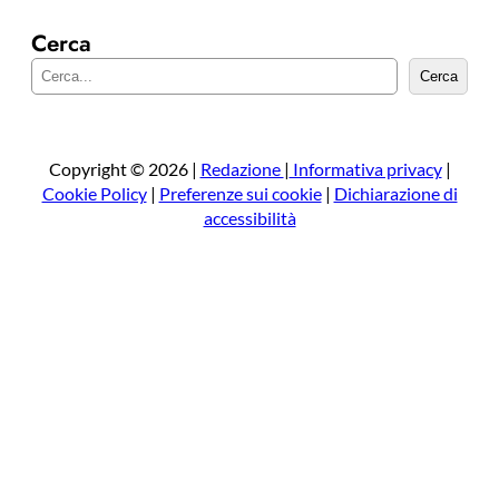
Cerca
C
Cerca
e
r
c
a
Copyright © 2026 |
Redazione
|
Informativa privacy
|
Cookie Policy
|
Preferenze sui cookie
|
Dichiarazione di
accessibilità