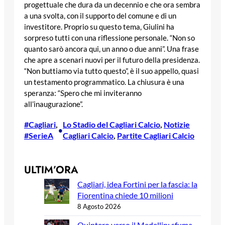
progettuale che dura da un decennio e che ora sembra
a una svolta, con il supporto del comune e di un
investitore. Proprio su questo tema, Giulini ha
sorpreso tutti con una riflessione personale. “Non so
quanto sarò ancora qui, un anno o due anni”. Una frase
che apre a scenari nuovi per il futuro della presidenza.
“Non buttiamo via tutto questo”, è il suo appello, quasi
un testamento programmatico. La chiusura è una
speranza: “Spero che mi inviteranno
all’inaugurazione”.
#Cagliari
, 
Lo Stadio del Cagliari Calcio
, 
Notizie
•
#SerieA
Cagliari Calcio
, 
Partite Cagliari Calcio
ULTIM’ORA
Cagliari, idea Fortini per la fascia: la
Fiorentina chiede 10 milioni
8 Agosto 2026
Quintero verso il Medellin: sfuma