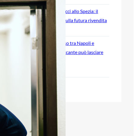
Cessione di Ciocci allo Spezia: il
Cagliari punta sulla futura rivendita
7 Agosto 2026
Esposito conteso tra Napoli e
Atalanta: l’attaccante può lasciare
Cagliari
7 Agosto 2026