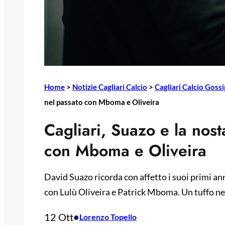
Home
>
Notizie Cagliari Calcio
>
Cagliari Calcio Gossi
nel passato con Mboma e Oliveira
Cagliari, Suazo e la nost
con Mboma e Oliveira
David Suazo ricorda con affetto i suoi primi a
con Lulù Oliveira e Patrick Mboma. Un tuffo nel
12 Ott
•
Lorenzo Topello