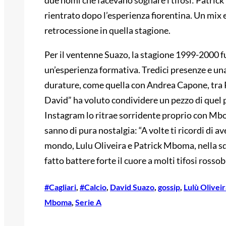
due nomi che facevano sognare i tifosi: Patric
rientrato dopo l’esperienza fiorentina. Un mix e
retrocessione in quella stagione.
Per il ventenne Suazo, la stagione 1999-2000 
un’esperienza formativa. Tredici presenze e una 
durature, come quella con Andrea Capone, tra 
David” ha voluto condividere un pezzo di quel 
Instagram lo ritrae sorridente proprio con Mb
sanno di pura nostalgia: “A volte ti ricordi di 
mondo, Lulu Oliveira e Patrick Mboma, nella sq
fatto battere forte il cuore a molti tifosi rossob
#Cagliari
, 
#Calcio
, 
David Suazo
, 
gossip
, 
Lulù Oliveir
Mboma
, 
Serie A