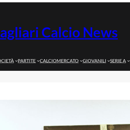
agliari Calcio News
OCIETÀ
PARTITE
CALCIOMERCATO
GIOVANILI
SERIE A