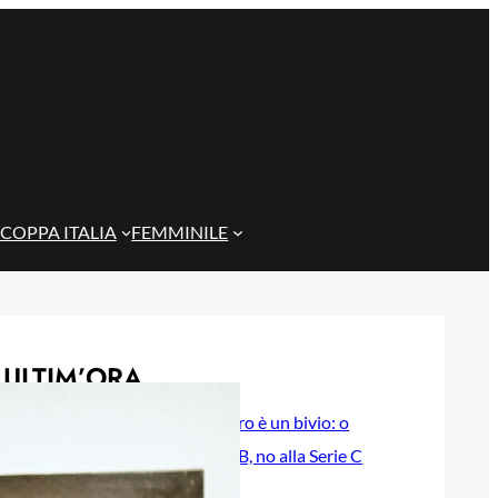
COPPA ITALIA
FEMMINILE
ULTIM’ORA
Di Paolo, il futuro è un bivio: o
Cagliari o Serie B, no alla Serie C
7 Agosto 2026