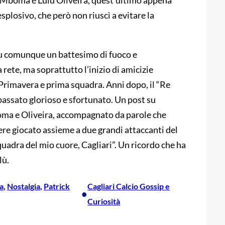
k Mboma e Lulù Oliveira, quest’ultimo appena
splosivo, che però non riuscì a evitare la
fu comunque un battesimo di fuoco e
rete, ma soprattutto l’inizio di amicizie
Primavera e prima squadra. Anni dopo, il “Re
passato glorioso e sfortunato. Un post su
oma e Oliveira, accompagnato da parole che
avere giocato assieme a due grandi attaccanti del
uadra del mio cuore, Cagliari”. Un ricordo che ha
lù.
a
, 
Nostalgia
, 
Patrick
Cagliari Calcio Gossip e
•
Curiosità