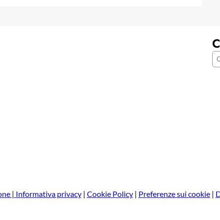
C
C
e
r
c
a
one
|
Informativa privacy
|
Cookie Policy
|
Preferenze sui cookie
|
D