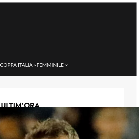
COPPA ITALIA
FEMMINILE
ULTIM’ORA
Serie A 2026/27, definite le date: il
percorso del Cagliari tra campionato
e coppa