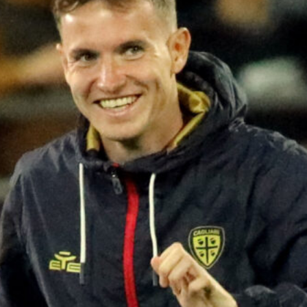
9 Agosto 2026
Ex Cagliari, Piccoli conteso sul
mercato: la Lazio lo valuta per
l’attacco
9 Agosto 2026
Il Cagliari ufficializza Daniel Maldini:
il trequartista arriva in prestito
dall’Atalanta
9 Agosto 2026