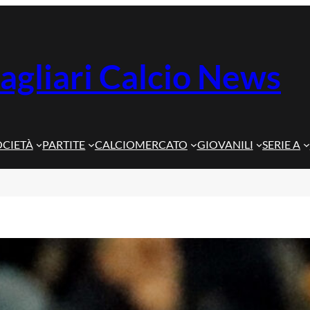
agliari Calcio News
OCIETÀ
PARTITE
CALCIOMERCATO
GIOVANILI
SERIE A