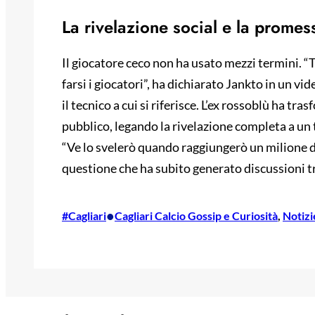
La rivelazione social e la promes
Il giocatore ceco non ha usato mezzi termini. “T
farsi i giocatori”, ha dichiarato Jankto in un vid
il tecnico a cui si riferisce. L’ex rossoblù ha tras
pubblico, legando la rivelazione completa a un 
“Ve lo svelerò quando raggiungerò un milione d
questione che ha subito generato discussioni tr
•
#Cagliari
Cagliari Calcio Gossip e Curiosità
, 
Notizi