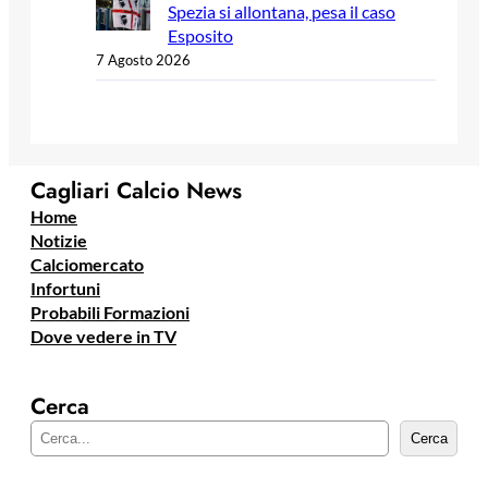
Spezia si allontana, pesa il caso
Esposito
7 Agosto 2026
Cagliari Calcio News
Home
Notizie
Calciomercato
Infortuni
Probabili Formazioni
Dove vedere in TV
Cerca
C
Cerca
e
r