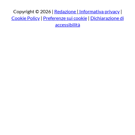
c
a
Copyright © 2026 |
Redazione
|
Informativa privacy
|
Cookie Policy
|
Preferenze sui cookie
|
Dichiarazione di
accessibilità