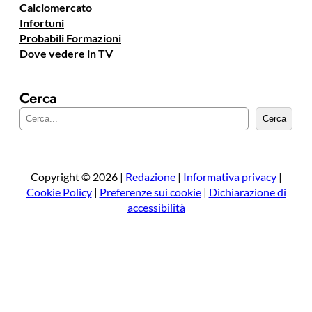
Calciomercato
Infortuni
Probabili Formazioni
Dove vedere in TV
Cerca
C
Cerca
e
r
c
a
Copyright © 2026 |
Redazione
|
Informativa privacy
|
Cookie Policy
|
Preferenze sui cookie
|
Dichiarazione di
accessibilità