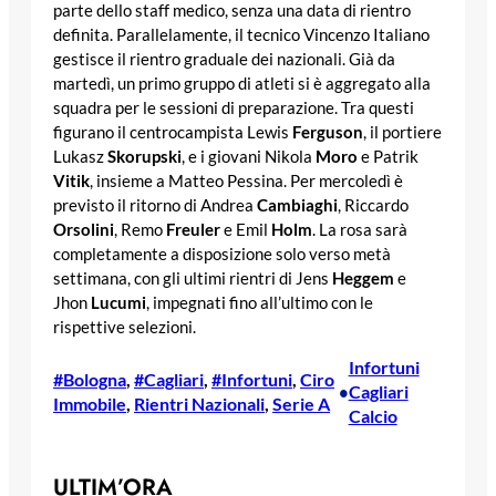
parte dello staff medico, senza una data di rientro
definita. Parallelamente, il tecnico Vincenzo Italiano
gestisce il rientro graduale dei nazionali. Già da
martedì, un primo gruppo di atleti si è aggregato alla
squadra per le sessioni di preparazione. Tra questi
figurano il centrocampista Lewis
Ferguson
, il portiere
Lukasz
Skorupski
, e i giovani Nikola
Moro
e Patrik
Vitik
, insieme a Matteo Pessina. Per mercoledì è
previsto il ritorno di Andrea
Cambiaghi
, Riccardo
Orsolini
, Remo
Freuler
e Emil
Holm
. La rosa sarà
completamente a disposizione solo verso metà
settimana, con gli ultimi rientri di Jens
Heggem
e
Jhon
Lucumi
, impegnati fino all’ultimo con le
rispettive selezioni.
Infortuni
#Bologna
, 
#Cagliari
, 
#Infortuni
, 
Ciro
Cagliari
•
Immobile
, 
Rientri Nazionali
, 
Serie A
Calcio
ULTIM’ORA