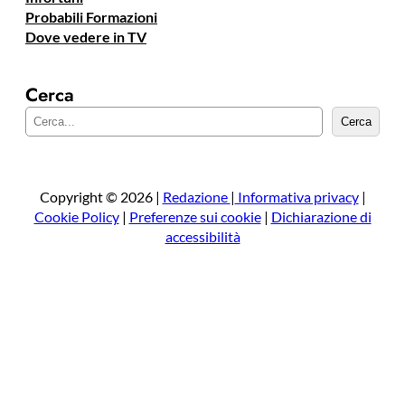
Probabili Formazioni
Dove vedere in TV
Cerca
C
Cerca
e
r
c
a
Copyright © 2026 |
Redazione
|
Informativa privacy
|
Cookie Policy
|
Preferenze sui cookie
|
Dichiarazione di
accessibilità