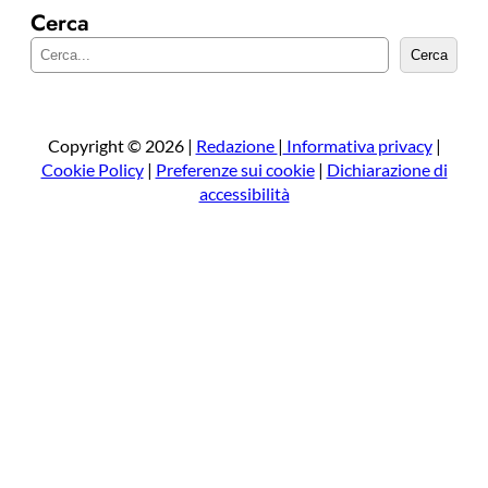
Cerca
C
Cerca
e
r
c
a
Copyright © 2026 |
Redazione
|
Informativa privacy
|
Cookie Policy
|
Preferenze sui cookie
|
Dichiarazione di
accessibilità