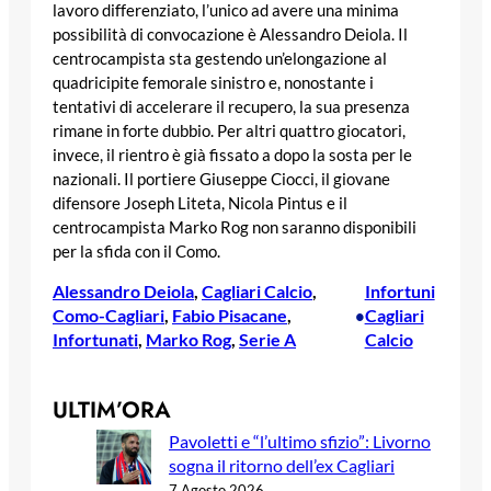
lavoro differenziato, l’unico ad avere una minima
possibilità di convocazione è Alessandro Deiola. Il
centrocampista sta gestendo un’elongazione al
quadricipite femorale sinistro e, nonostante i
tentativi di accelerare il recupero, la sua presenza
rimane in forte dubbio. Per altri quattro giocatori,
invece, il rientro è già fissato a dopo la sosta per le
nazionali. Il portiere Giuseppe Ciocci, il giovane
difensore Joseph Liteta, Nicola Pintus e il
centrocampista Marko Rog non saranno disponibili
per la sfida con il Como.
Alessandro Deiola
, 
Cagliari Calcio
, 
Infortuni
Como-Cagliari
, 
Fabio Pisacane
, 
Cagliari
•
Infortunati
, 
Marko Rog
, 
Serie A
Calcio
ULTIM’ORA
Pavoletti e “l’ultimo sfizio”: Livorno
sogna il ritorno dell’ex Cagliari
7 Agosto 2026