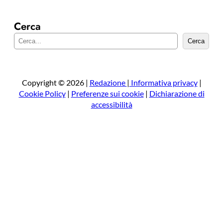
Cerca
C
Cerca
e
r
c
a
Copyright © 2026 |
Redazione
|
Informativa privacy
|
Cookie Policy
|
Preferenze sui cookie
|
Dichiarazione di
accessibilità