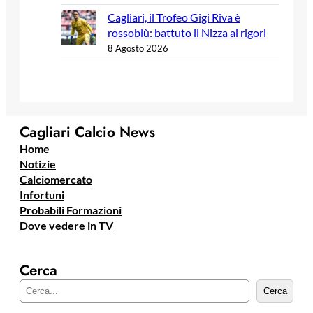
Cagliari, il Trofeo Gigi Riva è
rossoblù: battuto il Nizza ai rigori
8 Agosto 2026
Cagliari Calcio News
Home
Notizie
Calciomercato
Infortuni
Probabili Formazioni
Dove vedere in TV
Cerca
C
Cerca
e