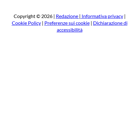
r
c
a
Copyright © 2026 |
Redazione
|
Informativa privacy
|
Cookie Policy
|
Preferenze sui cookie
|
Dichiarazione di
accessibilità