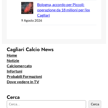
Bologna, accordo per Piccoli:
operazione da 18 milioni per l’ex
Cagliari
9 Agosto 2026
Cagliari Calcio News
Home
Notizie
Calciomercato
Infortuni
Probabili Formazioni
Dove vedere in TV
Cerca
C
Cerca
e