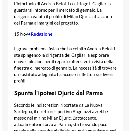
L’infortunio di Andrea Belotti costringe il Cagliari a
guardarsi intorno per il mercato di gennaio. La
dirigenza valuta il profilo di Milan Djuric, attaccante
del Parma ai margini del progetto.
Redazione
15 Nov
•
Il grave problema fisico che ha colpito Andrea Belotti
sta spingendo la dirigenza del Cagliari a esplorare
nuove soluzioni per il reparto offensivo in vista della
finestra di mercato di gennaio. La necessità di trovare
un sostituto adeguato ha acceso i riflettori su diversi
profili.
Spunta l’ipotesi Djuric dal Parma
Secondo le indiscrezioni riportate da La Nuova
Sardegna, il direttore sportivo Angelozzi avrebbe
messo nel mirino Milan Djuric. L’attaccante,
attualmente in forza al Parma, sta trovando poco
spazio nella squadra gialloblu, dove è approdato quasi