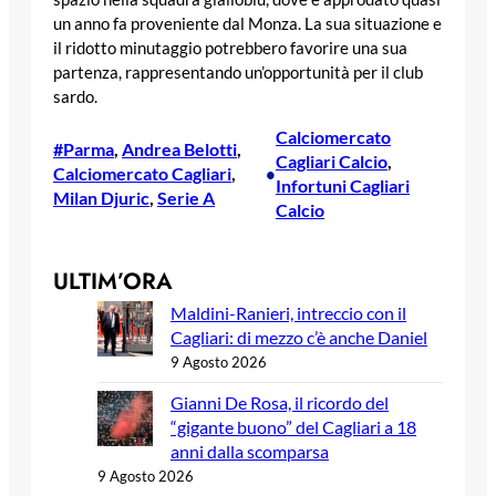
un anno fa proveniente dal Monza. La sua situazione e
il ridotto minutaggio potrebbero favorire una sua
partenza, rappresentando un’opportunità per il club
sardo.
Calciomercato
#Parma
, 
Andrea Belotti
, 
Cagliari Calcio
, 
Calciomercato Cagliari
, 
•
Infortuni Cagliari
Milan Djuric
, 
Serie A
Calcio
ULTIM’ORA
Maldini-Ranieri, intreccio con il
Cagliari: di mezzo c’è anche Daniel
9 Agosto 2026
Gianni De Rosa, il ricordo del
“gigante buono” del Cagliari a 18
anni dalla scomparsa
9 Agosto 2026