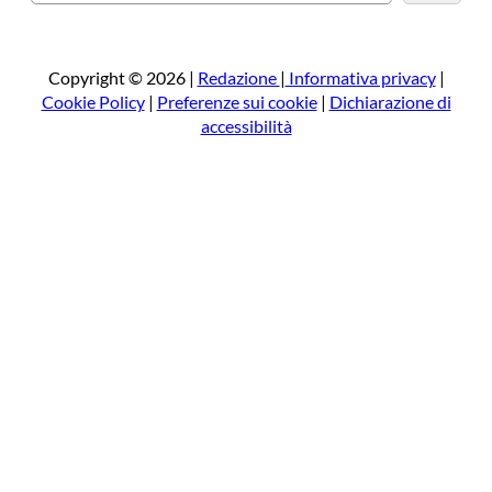
e
r
c
a
Copyright © 2026 |
Redazione
|
Informativa privacy
|
Cookie Policy
|
Preferenze sui cookie
|
Dichiarazione di
accessibilità