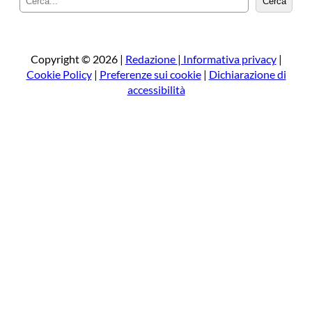
Cerca
e
r
c
a
Copyright © 2026 |
Redazione
|
Informativa privacy
|
Cookie Policy
|
Preferenze sui cookie
|
Dichiarazione di
accessibilità