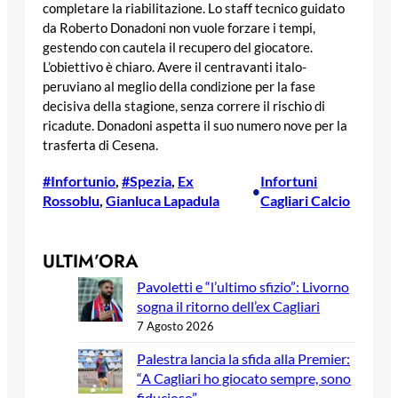
completare la riabilitazione. Lo staff tecnico guidato
da Roberto Donadoni non vuole forzare i tempi,
gestendo con cautela il recupero del giocatore.
L’obiettivo è chiaro. Avere il centravanti italo-
peruviano al meglio della condizione per la fase
decisiva della stagione, senza correre il rischio di
ricadute. Donadoni aspetta il suo numero nove per la
trasferta di Cesena.
#Infortunio
, 
#Spezia
, 
Ex
Infortuni
•
Rossoblu
, 
Gianluca Lapadula
Cagliari Calcio
ULTIM’ORA
Pavoletti e “l’ultimo sfizio”: Livorno
sogna il ritorno dell’ex Cagliari
7 Agosto 2026
Palestra lancia la sfida alla Premier:
“A Cagliari ho giocato sempre, sono
fiducioso”