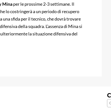
y Mina
per le prossime 2-3 settimane. Il
he lo costringerà a un periodo di recupero
una sfida per il tecnico, che dovrà trovare
difensiva della squadra. L’assenza di Mina si
 ulteriormente la situazione difensiva del
C
C
e