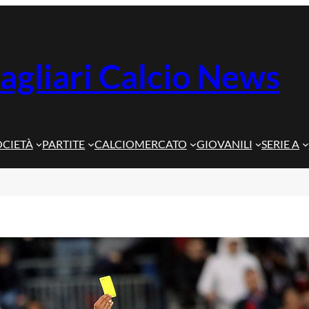
agliari Calcio News
OCIETÀ
PARTITE
CALCIOMERCATO
GIOVANILI
SERIE A