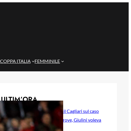
COPPA ITALIA
FEMMINILE
ULTIM’ORA
Corona attacca il Cagliari sul caso
Esposito: “Ho prove, Giulini voleva
ingannare i tifosi”