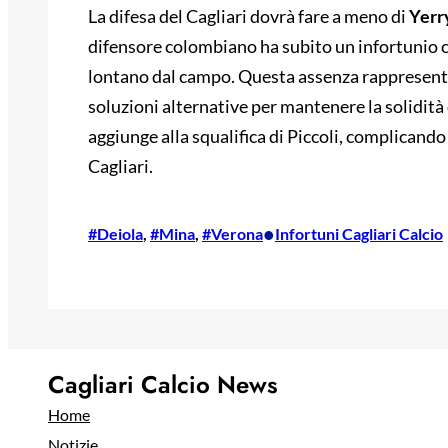
La difesa del Cagliari dovrà fare a meno di
Yerr
difensore colombiano ha subito un infortunio c
lontano dal campo. Questa assenza rappresenta 
soluzioni alternative per mantenere la solidità 
aggiunge alla squalifica di Piccoli, complicando
Cagliari.
•
#Deiola
, 
#Mina
, 
#Verona
Infortuni Cagliari Calcio
Cagliari Calcio News
Home
Notizie