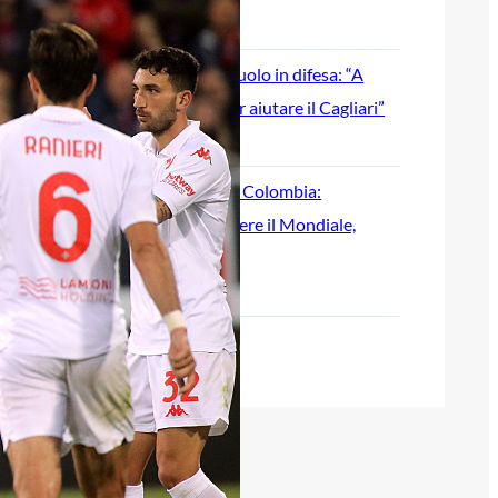
6 Agosto 2026
Deiola, nuovo ruolo in difesa: “A
disposizione per aiutare il Cagliari”
6 Agosto 2026
Mina difende la Colombia:
“Volevamo vincere il Mondiale,
usciti a testa alta”
6 Agosto 2026