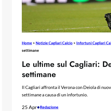
Home
>
Notizie Cagliari Calcio
>
Infortuni Cagliari Ca
settimane
Le ultime sul Cagliari: D
settimane
Il Cagliari affronta il Verona con Deiola di nu
settimane a causa di un infortunio.
25 Apr
•
Redazione