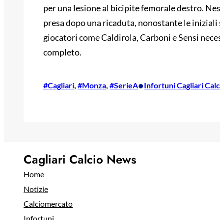
per una lesione al bicipite femorale destro. Nes
presa dopo una ricaduta, nonostante le iniziali 
giocatori come Caldirola, Carboni e Sensi nece
completo.
•
#Cagliari
, 
#Monza
, 
#SerieA
Infortuni Cagliari Calc
Cagliari Calcio News
Home
Notizie
Calciomercato
Infortuni