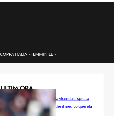
COPPA ITALIA
FEMMINILE
ULTIM’ORA
Caso Esposito, la vicenda si sposta
in tribunale: anche il medico querela
il CEO Melis