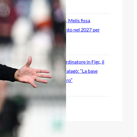
6 Agosto 2026
Stadio Gigi Riva, Melis fissa
l’obiettivo: ‘Pronto nel 2027 per
onorare la sua eredità’
6 Agosto 2026
Zola nuovo coordinatore in Figc, il
benvenuto di Malagò: “La base
migliore per il nostro futuro”
6 Agosto 2026