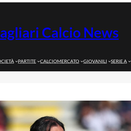
agliari Calcio News
OCIETÀ
PARTITE
CALCIOMERCATO
GIOVANILI
SERIE A