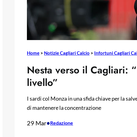
Home
>
Notizie Cagliari Calcio
>
Infortuni Cagliari Ca
Nesta verso il Cagliari:
livello”
I sardi col Monza in una sfida chiave per la salv
di mantenere la concentrazione
29 Mar
•
Redazione