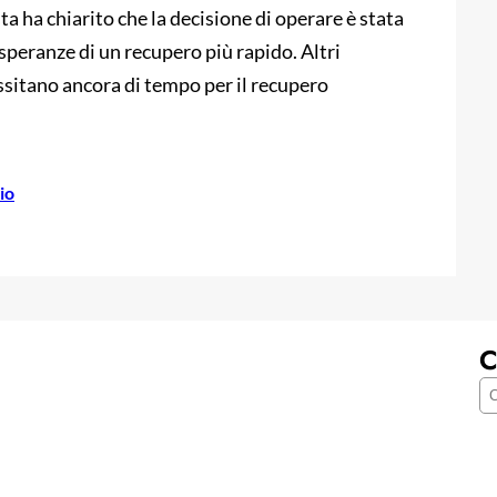
ta ha chiarito che la decisione di operare è stata
speranze di un recupero più rapido. Altri
ssitano ancora di tempo per il recupero
io
C
C
e
r
c