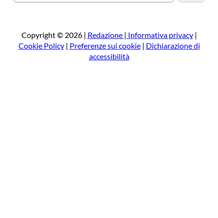
e
r
c
a
Copyright © 2026 |
Redazione
|
Informativa privacy
|
Cookie Policy
|
Preferenze sui cookie
|
Dichiarazione di
accessibilità