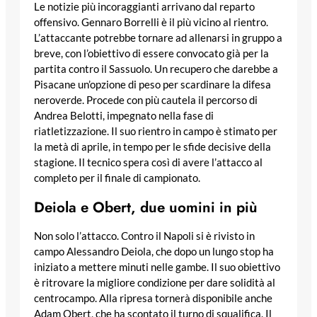
Le notizie più incoraggianti arrivano dal reparto
offensivo. Gennaro Borrelli è il più vicino al rientro.
L’attaccante potrebbe tornare ad allenarsi in gruppo a
breve, con l’obiettivo di essere convocato già per la
partita contro il Sassuolo. Un recupero che darebbe a
Pisacane un’opzione di peso per scardinare la difesa
neroverde. Procede con più cautela il percorso di
Andrea Belotti, impegnato nella fase di
riatletizzazione. Il suo rientro in campo è stimato per
la metà di aprile, in tempo per le sfide decisive della
stagione. Il tecnico spera così di avere l’attacco al
completo per il finale di campionato.
Deiola e Obert, due uomini in più
Non solo l’attacco. Contro il Napoli si è rivisto in
campo Alessandro Deiola, che dopo un lungo stop ha
iniziato a mettere minuti nelle gambe. Il suo obiettivo
è ritrovare la migliore condizione per dare solidità al
centrocampo. Alla ripresa tornerà disponibile anche
Adam Obert, che ha scontato il turno di squalifica. Il