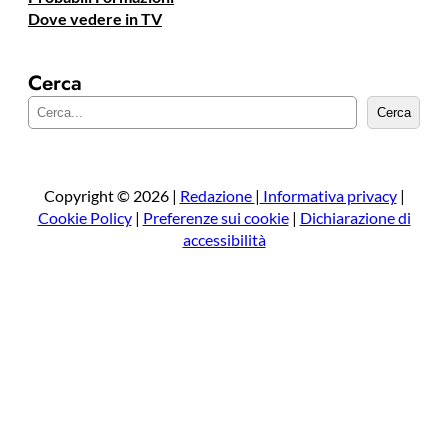
Dove vedere in TV
Cerca
C
Cerca
e
r
c
a
Copyright © 2026 |
Redazione
|
Informativa privacy
|
Cookie Policy
|
Preferenze sui cookie
|
Dichiarazione di
accessibilità