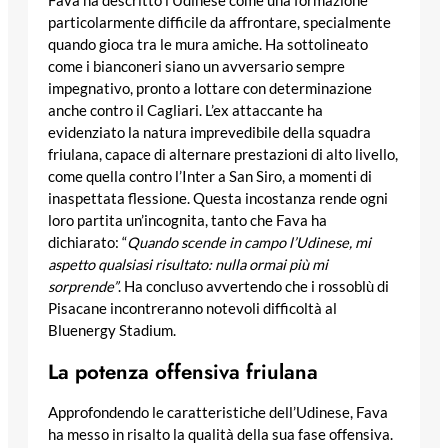
Fava ha descritto l’Udinese come una formazione
particolarmente difficile da affrontare, specialmente
quando gioca tra le mura amiche. Ha sottolineato
come i bianconeri siano un avversario sempre
impegnativo, pronto a lottare con determinazione
anche contro il Cagliari. L’ex attaccante ha
evidenziato la natura imprevedibile della squadra
friulana, capace di alternare prestazioni di alto livello,
come quella contro l’Inter a San Siro, a momenti di
inaspettata flessione. Questa incostanza rende ogni
loro partita un’incognita, tanto che Fava ha
dichiarato: “
Quando scende in campo l’Udinese, mi
aspetto qualsiasi risultato: nulla ormai più mi
sorprende”
. Ha concluso avvertendo che i rossoblù di
Pisacane incontreranno notevoli difficoltà al
Bluenergy Stadium.
La potenza offensiva friulana
Approfondendo le caratteristiche dell’Udinese, Fava
ha messo in risalto la qualità della sua fase offensiva.