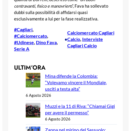
centravanti, fisico e manovrier
o”, Fava ha sollevato
dubbi sulla possibilità di affidarsi quasi
esclusivamente a lui per la fase realizzativa.
#Cagliari
, 
Calciomercato Cagliari
#Calciomercato
, 
Calcio
, 
Interviste
•
#Udinese
, 
Dino Fava
, 
Cagliari Calcio
Serie A
ULTIM’ORA
Mina difende la Colombia:
“Volevamo vincere il Mondiale,
usciti a testa alta”
6 Agosto 2026
Muzzi e la 11 di Riva: “Chiamai Gigi
per avere il permesso”
6 Agosto 2026
Zappa nel mirino del Sassuolo: