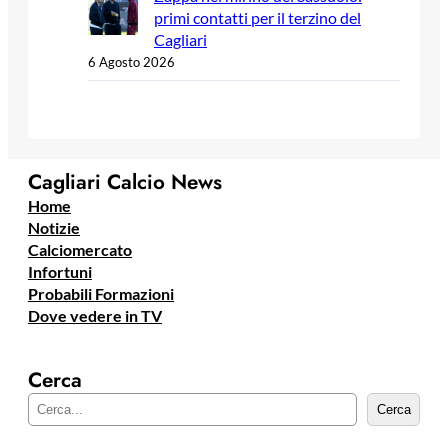
primi contatti per il terzino del
Cagliari
6 Agosto 2026
Cagliari Calcio News
Home
Notizie
Calciomercato
Infortuni
Probabili Formazioni
Dove vedere in TV
Cerca
C
Cerca
e
r