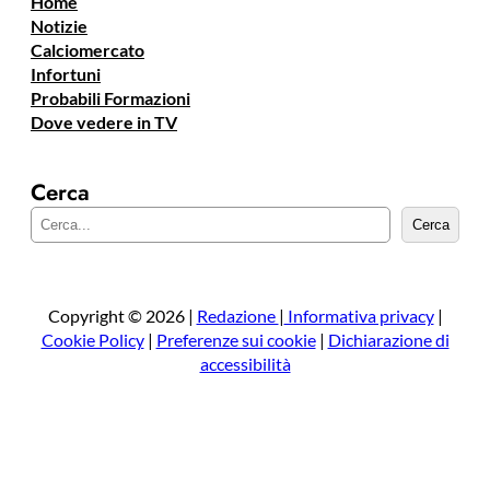
Home
Notizie
Calciomercato
Infortuni
Probabili Formazioni
Dove vedere in TV
Cerca
C
Cerca
e
r
c
a
Copyright © 2026 |
Redazione
|
Informativa privacy
|
Cookie Policy
|
Preferenze sui cookie
|
Dichiarazione di
accessibilità