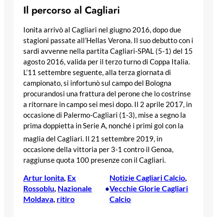
Il percorso al Cagliari
Ionita arrivò al Cagliari nel giugno 2016, dopo due
stagioni passate all’Hellas Verona. Il suo debutto con i
sardi avvenne nella partita Cagliari-SPAL (5-1) del 15
agosto 2016, valida per il terzo turno di Coppa Italia.
L’11 settembre seguente, alla terza giornata di
campionato, si infortunò sul campo del Bologna
procurandosi una frattura del perone che lo costrinse
a ritornare in campo sei mesi dopo. Il 2 aprile 2017, in
occasione di Palermo-Cagliari (1-3), mise a segno la
prima doppietta in Serie A, nonché i primi gol con la
maglia del Cagliari.
Il 21 settembre 2019, in
occasione della vittoria per 3-1 contro il Genoa,
raggiunse quota 100 presenze con il Cagliari.
Artur Ionita
, 
Ex
Notizie Cagliari Calcio
, 
Rossoblu
, 
Nazionale
Vecchie Glorie Cagliari
•
Moldava
, 
ritiro
Calcio