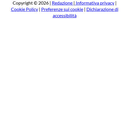
a
Copyright © 2026 |
Redazione
|
Informativa privacy
|
Cookie Policy
|
Preferenze sui cookie
|
Dichiarazione di
accessibilità