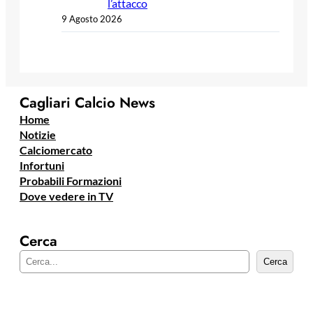
l’attacco
9 Agosto 2026
Cagliari Calcio News
Home
Notizie
Calciomercato
Infortuni
Probabili Formazioni
Dove vedere in TV
Cerca
C
Cerca
e
r
c