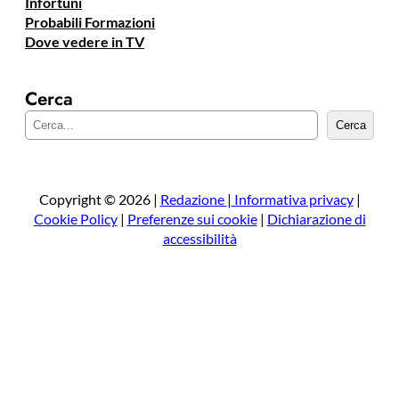
Infortuni
Probabili Formazioni
Dove vedere in TV
Cerca
C
Cerca
e
r
c
a
Copyright © 2026 |
Redazione
|
Informativa privacy
|
Cookie Policy
|
Preferenze sui cookie
|
Dichiarazione di
accessibilità