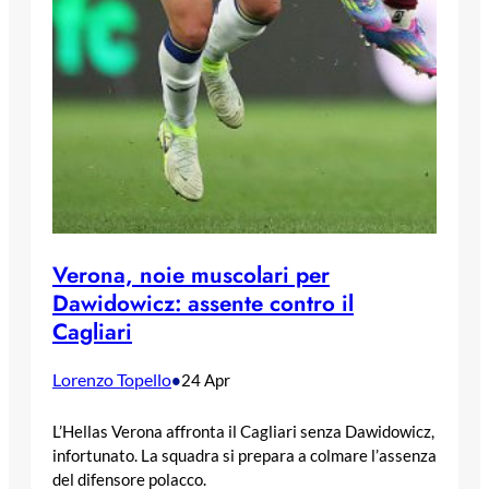
Verona, noie muscolari per
Dawidowicz: assente contro il
Cagliari
Lorenzo Topello
•
24 Apr
L’Hellas Verona affronta il Cagliari senza Dawidowicz,
infortunato. La squadra si prepara a colmare l’assenza
del difensore polacco.