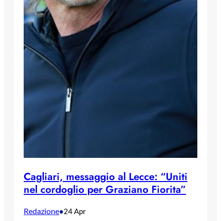
Cagliari, messaggio al Lecce: “Uniti
nel cordoglio per Graziano Fiorita”
Redazione
•
24 Apr