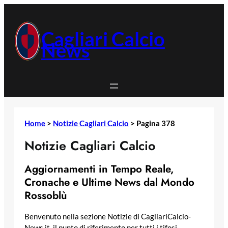
Vai
al
contenuto
Cagliari Calcio
News
Home
>
Notizie Cagliari Calcio
>
Pagina 378
Notizie Cagliari Calcio
Aggiornamenti in Tempo Reale,
Cronache e Ultime News dal Mondo
Rossoblù
Benvenuto nella sezione Notizie di CagliariCalcio-
News.it, il punto di riferimento per tutti i tifosi