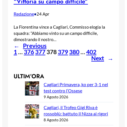
“Vittoria su campo difficile”
Redazione
•
24 Apr
La Fiorentina vince a Cagliari, Commisso elogia la
squadra: “Abbiamo vinto su un campo difficile,
dimostrando il nostro…
←
Previous
1
…
376
377
378
379
380
…
402
Next
→
ULTIM’ORA
Cagliari Primavera, ko per 3-1 nel
test contro l’Ossese
9 Agosto 2026
Cagliari, il Trofeo Gigi Riva è
rossoblù: battuto il Nizza ai rigori
8 Agosto 2026