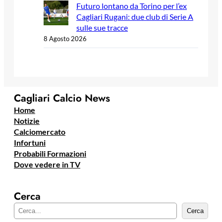
Futuro lontano da Torino per l’ex
Cagliari Rugani: due club di Serie A
sulle sue tracce
8 Agosto 2026
Cagliari Calcio News
Home
Notizie
Calciomercato
Infortuni
Probabili Formazioni
Dove vedere in TV
Cerca
C
Cerca
e