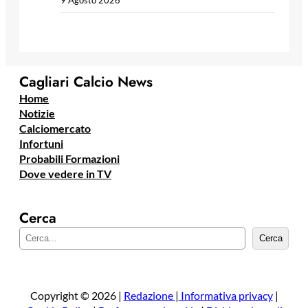
Cagliari Calcio News
Home
Notizie
Calciomercato
Infortuni
Probabili Formazioni
Dove vedere in TV
Cerca
C
Cerca
e
r
c
a
Copyright © 2026 |
Redazione
|
Informativa privacy
|