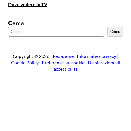
Dove vedere in TV
Cerca
C
Cerca
e
r
c
a
Copyright © 2026 |
Redazione
|
Informativa privacy
|
Cookie Policy
|
Preferenze sui cookie
|
Dichiarazione di
accessibilità