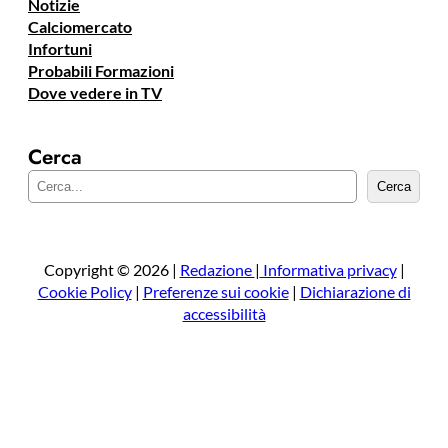
Notizie
Calciomercato
Infortuni
Probabili Formazioni
Dove vedere in TV
Cerca
C
Cerca
e
r
c
a
Copyright © 2026 |
Redazione
|
Informativa privacy
|
Cookie Policy
|
Preferenze sui cookie
|
Dichiarazione di
accessibilità